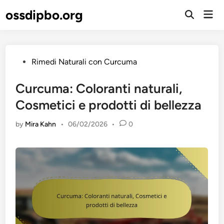
Skip
ossdipbo.org
Mai
to
Open
Men
Search
content
Posted
Rimedi Naturali con Curcuma
in
Curcuma: Coloranti naturali,
Cosmetici e prodotti di bellezza
by
Mira Kahn
•
06/02/2026
•
0