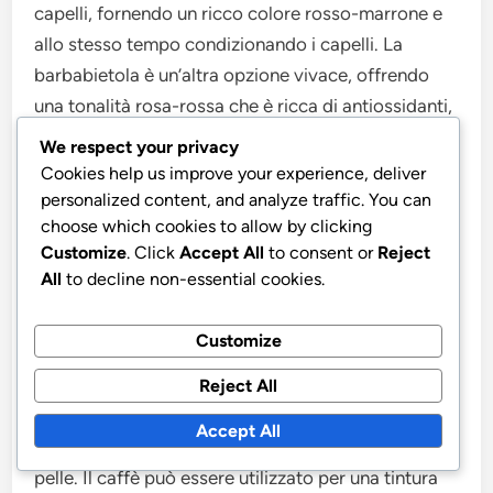
capelli, fornendo un ricco colore rosso-marrone e
allo stesso tempo condizionando i capelli. La
barbabietola è un’altra opzione vivace, offrendo
una tonalità rosa-rossa che è ricca di antiossidanti,
rendendola benefica per la pelle. L’indaco è ben
We respect your privacy
noto per il suo colore blu profondo, spesso
Cookies help us improve your experience, deliver
utilizzato in tessuti e prodotti per capelli per un
personalized content, and analyze traffic. You can
choose which cookies to allow by clicking
effetto duraturo.
Customize
. Click
Accept All
to consent or
Reject
All
to decline non-essential cookies.
Per chi cerca tonalità giallo-arancio, l’annatto è una
scelta eccellente, derivata dai semi dell’albero di
Customize
achiote e sicura per applicazioni alimentari e
cosmetiche. La spirulina, un’alga blu-verde,
Reject All
fornisce una tonalità verde unica ed è ricca di
Accept All
nutrienti che possono migliorare la salute della
pelle. Il caffè può essere utilizzato per una tintura