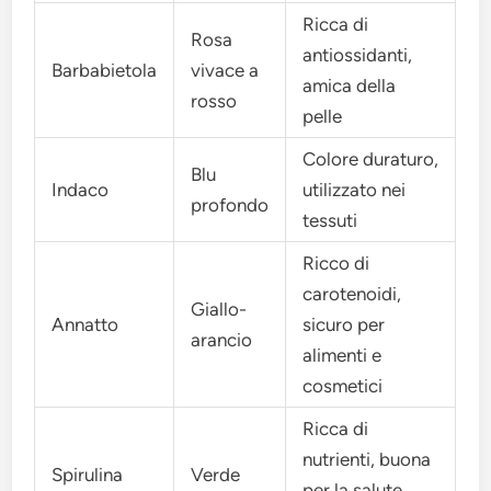
Ricca di
Rosa
antiossidanti,
Barbabietola
vivace a
amica della
rosso
pelle
Colore duraturo,
Blu
Indaco
utilizzato nei
profondo
tessuti
Ricco di
carotenoidi,
Giallo-
Annatto
sicuro per
arancio
alimenti e
cosmetici
Ricca di
nutrienti, buona
Spirulina
Verde
per la salute