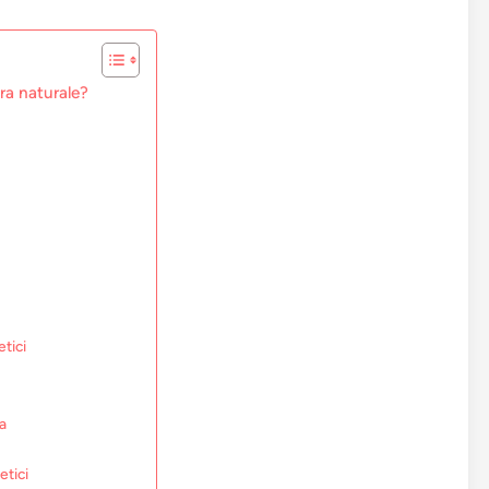
ra naturale?
etici
za
etici