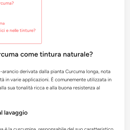
urcuma?
uma
ci e nelle tinture?
urcuma come tintura naturale?
o-arancio derivata dalla pianta Curcuma longa, nota
lità in varie applicazioni. È comunemente utilizzata in
lla sua tonalità ricca e alla buona resistenza al
l lavaggio
 è la curcumina, responsabile del suo caratteristico