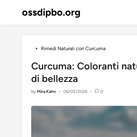
Skip
ossdipbo.org
to
content
Posted
Rimedi Naturali con Curcuma
in
Curcuma: Coloranti natu
di bellezza
by
Mira Kahn
•
06/02/2026
•
0