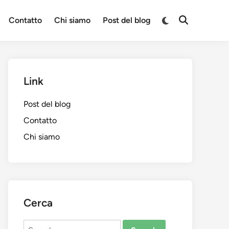
Switch
Contatto
Chi siamo
Post del blog
Open
to
Search
dark
mode
Link
Post del blog
Contatto
Chi siamo
Cerca
Search