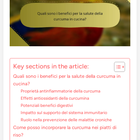
Key sections in the article:
Quali sono i benefici per la salute della curcuma in
cucina?
Proprietà antinfiammatorie della curcuma
Effetti antiossidanti della curcumina
Potenziali benefici digestivi
Impatto sul supporto del sistema immunitario
Ruolo nella prevenzione delle malattie croniche
Come posso incorporare la curcuma nei piatti di
riso?