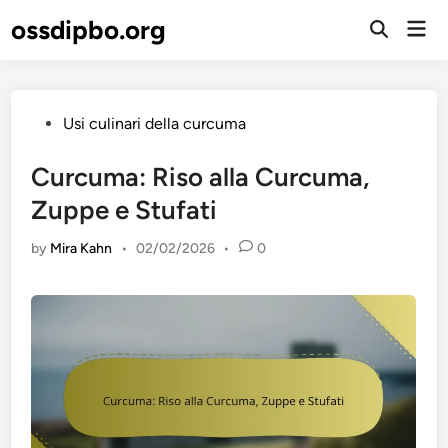
Skip
ossdipbo.org
Mai
to
Open
Men
Search
content
Posted
Usi culinari della curcuma
in
Curcuma: Riso alla Curcuma,
Zuppe e Stufati
by
Mira Kahn
•
02/02/2026
•
0