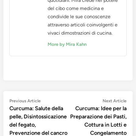
quotidiani. Mira crede nel potere
del cibo come medicina e
condivide le sue conoscenze
attraverso articoli coinvolgenti e
vivaci dimostrazioni di cucina.
More by Mira Kahn
Post
Previous
Nex
Previous Article
Next Article
article:
artic
Curcuma: Salute della
Curcuma: Idee per la
navigation
pelle, Disintossicazione
Preparazione dei Pasti,
del fegato,
Cottura in Lotti e
Prevenzione del cancro
Congelamento