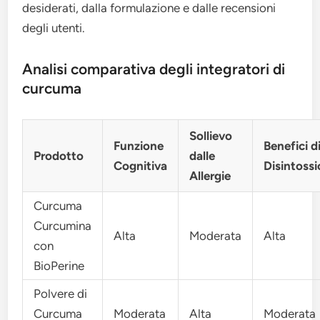
desiderati, dalla formulazione e dalle recensioni
degli utenti.
Analisi comparativa degli integratori di
curcuma
Sollievo
Funzione
Benefici d
Prodotto
dalle
Cognitiva
Disintoss
Allergie
Curcuma
Curcumina
Alta
Moderata
Alta
con
BioPerine
Polvere di
Curcuma
Moderata
Alta
Moderata