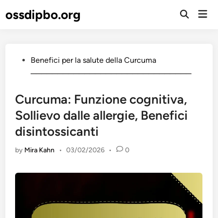
Skip
ossdipbo.org
Mai
to
Open
Men
Search
content
Posted
Benefici per la salute della Curcuma
in
──────────────────────────────
Curcuma: Funzione cognitiva,
Sollievo dalle allergie, Benefici
disintossicanti
by
Mira Kahn
•
03/02/2026
•
0