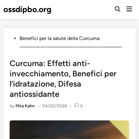
Skip
ossdipbo.org
Mai
to
Open
Men
Search
content
Posted
Benefici per la salute della Curcuma
in
──────────────────────────────
Curcuma: Effetti anti-
invecchiamento, Benefici per
l’idratazione, Difesa
antiossidante
by
Mira Kahn
•
04/02/2026
•
0