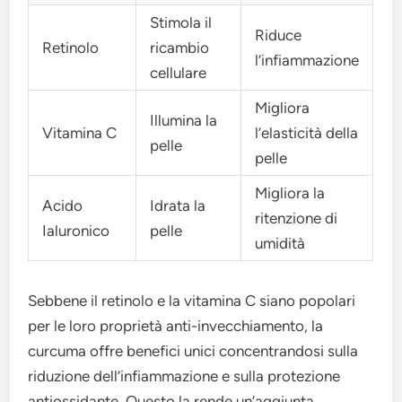
Stimola il
Riduce
Retinolo
ricambio
l’infiammazione
cellulare
Migliora
Illumina la
Vitamina C
l’elasticità della
pelle
pelle
Migliora la
Acido
Idrata la
ritenzione di
Ialuronico
pelle
umidità
Sebbene il retinolo e la vitamina C siano popolari
per le loro proprietà anti-invecchiamento, la
curcuma offre benefici unici concentrandosi sulla
riduzione dell’infiammazione e sulla protezione
antiossidante. Questo la rende un’aggiunta