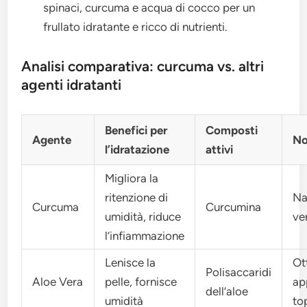
spinaci, curcuma e acqua di cocco per un
frullato idratante e ricco di nutrienti.
Analisi comparativa: curcuma vs. altri
agenti idratanti
Benefici per
Composti
Agente
No
l’idratazione
attivi
Migliora la
ritenzione di
Na
Curcuma
Curcumina
umidità, riduce
ve
l’infiammazione
Lenisce la
Ot
Polisaccaridi
Aloe Vera
pelle, fornisce
ap
dell’aloe
umidità
to